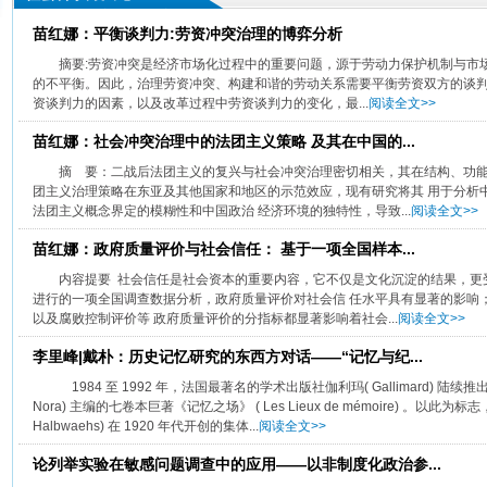
苗红娜：平衡谈判力:劳资冲突治理的博弈分析
摘要:劳资冲突是经济市场化过程中的重要问题，源于劳动力保护机制与市
的不平衡。因此，治理劳资冲突、构建和谐的劳动关系需要平衡劳资双方的谈判力
资谈判力的因素，以及改革过程中劳资谈判力的变化，最...
阅读全文>>
苗红娜：社会冲突治理中的法团主义策略 及其在中国的...
摘 要：二战后法团主义的复兴与社会冲突治理密切相关，其在结构、功能
团主义治理策略在东亚及其他国家和地区的示范效应，现有研究将其 用于分析
法团主义概念界定的模糊性和中国政治 经济环境的独特性，导致...
阅读全文>>
苗红娜：政府质量评价与社会信任： 基于一项全国样本...
内容提要 社会信任是社会资本的重要内容，它不仅是文化沉淀的结果，更受制于
进行的一项全国调查数据分析，政府质量评价对社会信 任水平具有显著的影响
以及腐败控制评价等 政府质量评价的分指标都显著影响着社会...
阅读全文>>
李里峰|戴朴：历史记忆研究的东西方对话——“记忆与纪...
1984 至 1992 年，法国最著名的学术出版社伽利玛( Gallimard) 陆续
Nora) 主编的七卷本巨著《记忆之场》 ( Les Lieux de mémoire) 。以此为
Halbwaehs) 在 1920 年代开创的集体...
阅读全文>>
论列举实验在敏感问题调查中的应用——以非制度化政治参...