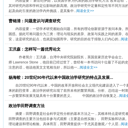
内容提要： 新世纪伊始，以美国学界为代表的政治学研究方法“改革运动”
其对研究内容和学科定位影响的新高潮。政治学研究中定量和定性等不同方法的
起及由此引发的政治学内外挑战，是其集中...
阅读全文>>
曹锦清：问题意识与调查研究
内容提要：一切学术研究都始自问题，所有的理论创新皆源于发问本身。
困惑。据此可将问题分为三类：理论与现实的差异、政策与实践之间的差异、
安，这是研究的起点，也就是知困而学。研究的目的在于排除人们内心的...
阅读
王汎森：怎样写一篇优秀论文
作者简介：王汎森，台湾中央研究院副院长，英国皇家历史学会会士。 
师 Lawrence Stone ，他目前已经过世了，曾经有一本书访问十位最了不
注意的话，他说他英文文笔相当好，所以他一...
阅读全文>>
杨海蛟：20世纪90年代以来中国政治学研究的特点及发展...
自20世纪90年代以来，中国的改革开放和社会主义现代化建设进入了一
来的剧烈变革，政治学的研究出现了前所未有的繁荣局面。分析、总结这一时
一步繁荣和发展无疑具有十分重要的意义。 中国的政治学自恢复之...
阅读全
政治学田野调查方法
摘要：田野调查是社会科学定性分析的基本方法之一，其根本特点是研究
田野调查的主要方法包括非参与式观察（主要是自然实验）、田野实验和访谈
理论建设和理论检验。具体而言，田野调查提供一手尤其是微观／个人层...
阅读