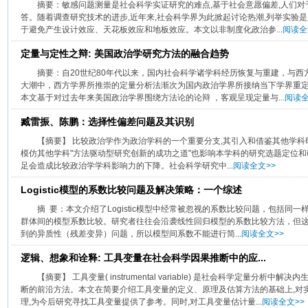
摘要：敏感问题测量是社会科学实证研究的难点,基于社会意愿偏差,人们对
答。随着调查研究技术的进步,近年来,社会科学界为此掀起讨论热潮,列举实验
于避免产生设计效应、天花板效应和地板效应。本文以非制度化政治参...
阅读全
定量与定性之辩: 美国政治学研究方法的融合趋势
摘要：自20世纪80年代以来，国内社会科学诸学科经历恢复与重建，与
大潮中，西方学界所推崇的定量分析法渐次为国内政治学界所接纳当下学界重
本文基于对过去年来美国政治学界围绕方法论的论辩 ，客观呈现定量与...
阅读全
臧雷振、陈鹏：选择性偏差问题及其识别
【摘要】 比较政治学作为政治学科的一个重要分支,其引入和借鉴其他学科
模仿其他学科"方法驱动型研究创新的成功之道"也影响本学科的研究选题定位和
足会造成比较政治学学科影响力的下降。社会科学研究中...
阅读全文>>
Logistic模型的系数比较问题及解决策略：一个综述
摘 要：本文介绍了Logistic模型中经常被忽视的系数比较问题，包括
群体间的模型系数比较。研究者往往会沿袭线性回归模型的系数比较方法，但这是不
到的异质性（残差变异）问题，所以模型间系数不能进行简...
阅读全文>>
逻辑、想象和诠释: 工具变量在社会科学因果推断中的应...
【摘要】 工具变量( instrumental variable) 是社会科学定量分
断的前沿方法。本文在简要介绍工具变量的定义、原理及估算方法的基础上,对
理,为今后研究寻找工具变量提供了参考。同时,对工具变量估计量...
阅读全文>>