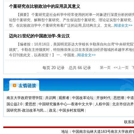
个案研究在比较政治中的应用及其意义
【摘要】 个案研究是社会科学中经常使用的对单一对象进行深度分析的研
论型个案研究、解释型个案研究、产生假说型个案研究、理论证实型个案研究
型。在比较政治学中,个案研究有着广泛的运用,且结构主义、文化...
阅读全文>>
迈向21世纪的中国政治学-朱云汉
【编者按：10月16日，美国明尼苏达大学校长卡勒亲自向台湾“中央研究院
就奖”。卡勒在主持颁奖时，特别推崇朱云汉在东亚政治经济领域的卓越学术地
今日刊发此文，以表祝贺！】 一、中国发...
阅读全文>>
每页
20
记录
总共
66
记录
第一页
<<上一页
南京大学政府管理学院
|
共识网
|
观察者
|
中国改革论坛
|
开放时代
|
思想潮
|
中道
国公益2.0
|
爱思想
|
中国研究服务中心—香港中文大学
|
人权中国
|
北京市信访矛
国研究所-政治改革与民...
|
政见
|
中国乡村发现网
|
联系
地址：中国南京仙林大道163号南京大学政府管理学院