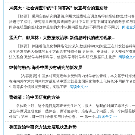
风笑天：社会调查中的“中间答案”:设置与否的差别研...
【摘要】 采用实验研究的逻辑,利用大规模社会调查所得的经验数据,对问
法进行了探讨。研究结果表明,调查问卷设计中采用没有中间答案的偶数形式与
间存在明显的差别;这种差别的大小依据问题性质的不同而有所不同,其...
阅读全文
孟天广、郭凤林：大数据政治学:新信息时代的政治现象...
【摘要】 伴随着信息化和网络化的深入,数据科学(大数据)正在引发社会
和学科发展两大领域的五个方面具有独特价值:更便捷、更廉价、更大规模的数据
法的整合;政治学与计算科学、信息科学等跨学科研究;数据民主化所...
阅读全文>
继替与融合:海外中国乡村研究的新发展
[内容提要] 中国乡村研究近年来受到海内外学者的青睐，本文基于对海
在海内外学术共同体的对话互动中逐步彰显出国际化和本土化特色;不同的学者
生活等多个领域展开研究，实现了研...
阅读全文>>
曹锦清：论中国研究的方法
各位晚上好。这个题目是邓正来先生出的，很大。给我的时间又非常少，一
这些年做调查研究的一些体会，供诸位参考。准备讲三个问题，第一个问题是以
外法”；第三，讲一讲社会事实与社会心态。 一 第一个...
阅读全文>>
美国政治学研究方法发展现状及趋势